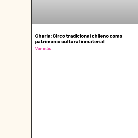
Charla: Circo tradicional chileno como
patrimonio cultural inmaterial
Ver más