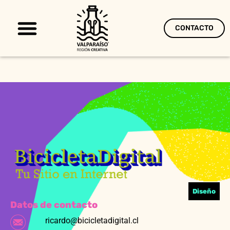
CONTACTO
Territorio Creativo
Diseño
Datos de contacto
ricardo@bicicletadigital.cl