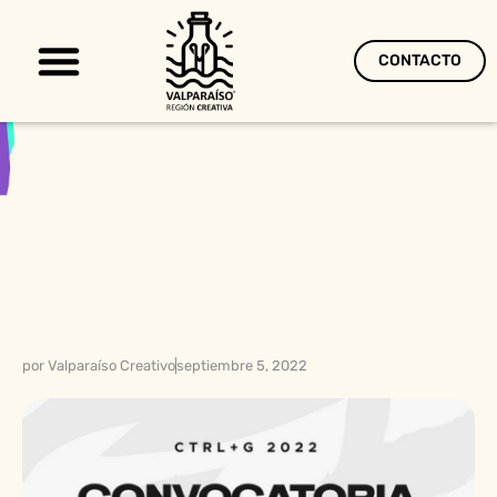
CONTACTO
Territorio Creativo
por
Valparaíso Creativo
septiembre 5, 2022