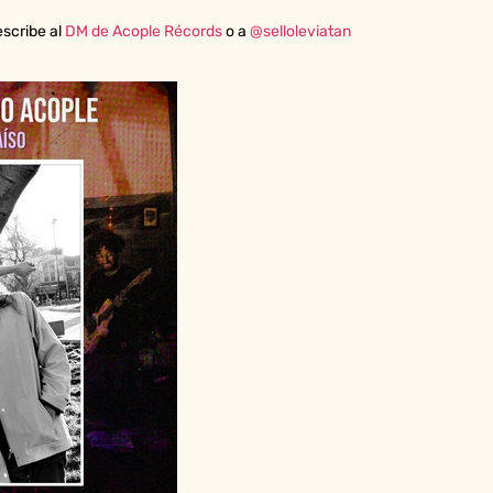
escribe al
DM de Acople Récords
o a
@selloleviatan