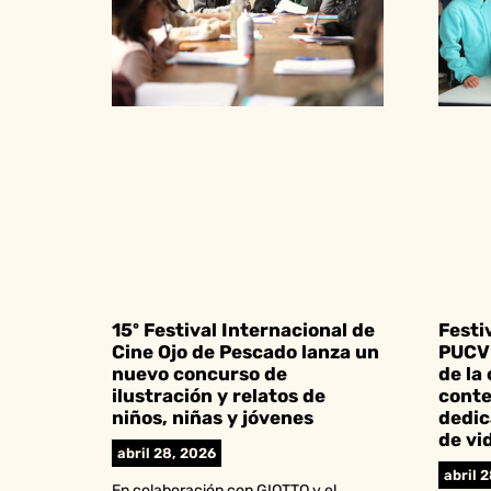
15º Festival Internacional de
Festi
Cine Ojo de Pescado lanza un
PUCV 
nuevo concurso de
de la
ilustración y relatos de
conte
niños, niñas y jóvenes
dedic
de vi
abril 28, 2026
abril 
En colaboración con GIOTTO y el