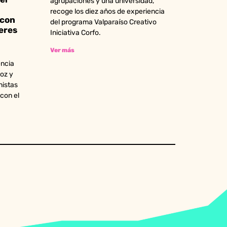
agrupaciones y una universidad,
recoge los diez años de experiencia
 con
del programa Valparaíso Creativo
eres
Iniciativa Corfo.
Ver más
encia
oz y
nistas
 con el