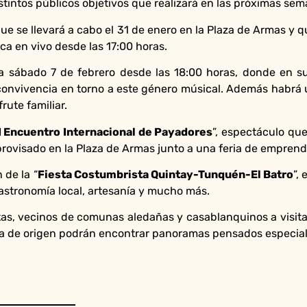
stintos públicos objetivos que realizará en las próximas se
que se llevará a cabo el 31 de enero en la Plaza de Armas y 
ca en vivo desde las 17:00 horas.
día sábado 7 de febrero desde las 18:00 horas, donde en s
a convivencia en torno a este género músical. Además habrá 
rute familiar.
I Encuentro Internacional de Payadores
”, espectáculo qu
mprovisado en la Plaza de Armas junto a una feria de empren
 de la “
Fiesta Costumbrista Quintay-Tunquén-El Batro
”,
gastronomía local, artesanía y mucho más.
stas, vecinos de comunas aledañas y casablanquinos a visit
onomía de origen podrán encontrar panoramas pensados especia