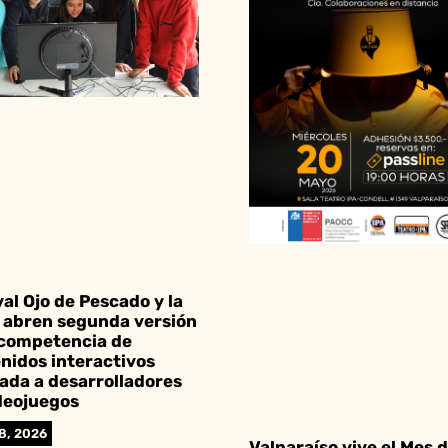
val Ojo de Pescado y la
abren segunda versión
 competencia de
nidos interactivos
ada a desarrolladores
deojuegos
28, 2026
Valparaíso vive el Mes d