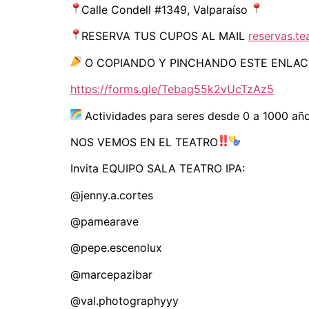
Calle Condell #1349, Valparaíso
RESERVA TUS CUPOS AL MAIL
reservas.t
O COPIANDO Y PINCHANDO ESTE ENLAC
https://forms.gle/Tebag55k2vUcTzAz5
Actividades para seres desde 0 a 1000 añ
NOS VEMOS EN EL TEATRO
Invita EQUIPO SALA TEATRO IPA:
@jenny.a.cortes
@pamearave
@pepe.escenolux
@marcepazibar
@val.photographyyy