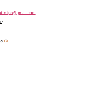
eatro.ipa@gmail.com
E:
os