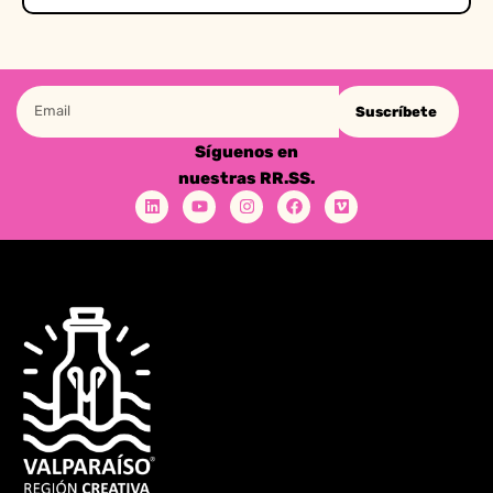
Suscríbete
Síguenos en
nuestras RR.SS.