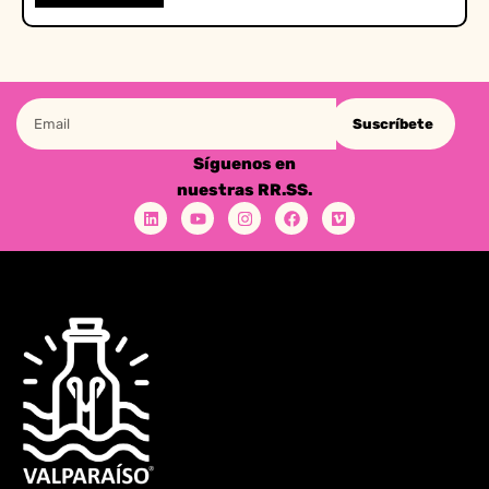
Suscríbete
Síguenos en
nuestras RR.SS.