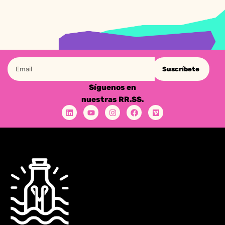
Suscríbete
Síguenos en
nuestras RR.SS.