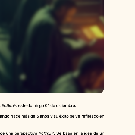
t
EnBituin
este domingo 01 de diciembre
.
lando hace más de 3 años y su éxito se ve reflejado en
sde una perspectiva «
ch’ixi
«. Se basa en la idea de un