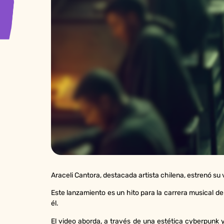
Araceli Cantora, destacada artista chilena, estrenó su 
Este lanzamiento es un hito para la carrera musical d
él.
El video aborda, a través de una estética cyberpunk 