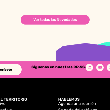
Ver todas las Novedades
Síguenos en nuestras RR.SS.
críbete
L TERRITORIO
HABLEMOS
ivo
Agenda una reunión
reativo
Sé parte del catálogo