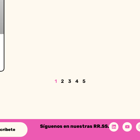
1
2
3
4
5
Síguenos en nuestras RR.SS.
críbete