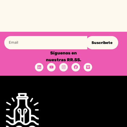
Suscríbete
Síguenos en
nuestras RR.SS.