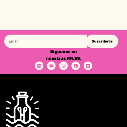
Suscríbete
Síguenos en
nuestras RR.SS.