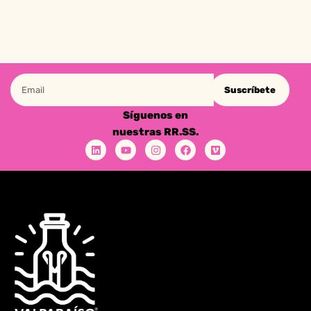
Suscríbete
Síguenos en
nuestras RR.SS.