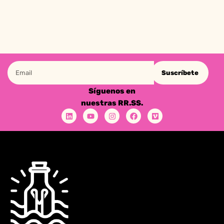
Suscríbete
Síguenos en
nuestras RR.SS.