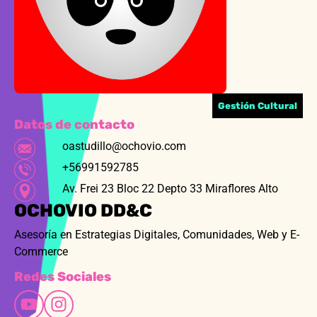
Gestión Cultural
Datos de contacto
oastudillo@ochovio.com
+56991592785
Av. Frei 23 Bloc 22 Depto 33 Miraflores Alto
OCHOVIO DD&C
Asesoría en Estrategias Digitales, Comunidades, Web y E-
Commerce
Redes Sociales