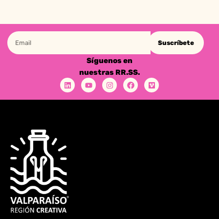
Suscríbete
Síguenos en
nuestras RR.SS.