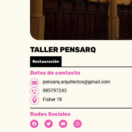
TALLER PENSARQ
Restauración
Datos de contacto
pensarq.arquitectos@gmail.com
985797243
Fisher 18
Redes Sociales