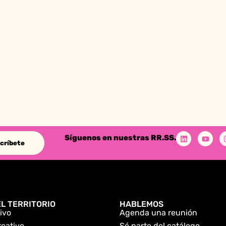
Síguenos en nuestras RR.SS.
críbete
L TERRITORIO
HABLEMOS
ivo
Agenda una reunión
reativo
Sé parte del catálogo