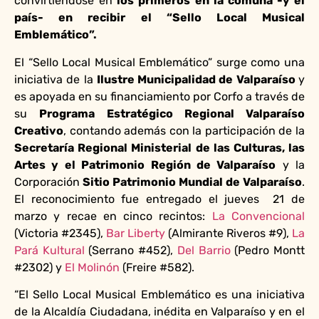
convirtiéndose en
los primeros en la comuna -y el
país- en recibir el “Sello Local Musical
Emblemático”.
El “Sello Local Musical Emblemático” surge como una
iniciativa de la
Ilustre Municipalidad de Valparaíso
y
es apoyada en su financiamiento por Corfo a través de
su
Programa Estratégico Regional Valparaíso
Creativo
, contando además con la participación de la
Secretaría Regional Ministerial de las Culturas, las
Artes y el Patrimonio Región de Valparaíso
y la
Corporación
Sitio Patrimonio Mundial de Valparaíso
.
El reconocimiento fue entregado el jueves 21 de
marzo y recae en cinco recintos:
La Convencional
(Victoria #2345),
Bar Liberty
(Almirante Riveros #9),
La
Pará Kultural
(Serrano #452),
Del Barrio
(Pedro Montt
#2302) y
El Molinón
(Freire #582).
“El Sello Local Musical Emblemático es una iniciativa
de la Alcaldía Ciudadana, inédita en Valparaíso y en el