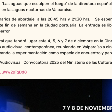
 “Las aguas que esculpen el fuego” de la directora española 
 en las aguas nocturnas de Valparaíso.
arios de abordaje: a las 20:45 hrs y 21:30 hrs. Se espe
e fin de semana en la ciudad portuaria. La entrada es lib
error.
ival que tendrá lugar este 4, 5, 6 y 7 de diciembre en la C
 audiovisual contemporánea, reuniendo en Valparaíso a cine
acando la experimentación como espacio de encuentro y pens
diovisual, Convocatoria 2025 del Ministerio de las Culturas,
akUuWW2pTqDd8