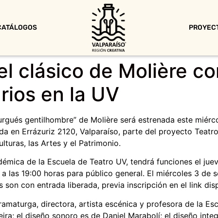
CATÁLOGOS
PROYEC
l clásico de Molière c
rios en la UV
urgués gentilhombre” de Molière será estrenada este miércol
a en Errázuriz 2120, Valparaíso, parte del proyecto Teatro
lturas, las Artes y el Patrimonio.
démica de la Escuela de Teatro UV, tendrá funciones el jue
a las 19:00 horas para público general. El miércoles 3 de 
 son con entrada liberada, previa inscripción en el link di
ramaturga, directora, artista escénica y profesora de la Es
ira; el diseño sonoro es de Daniel Marabolí; el diseño inte