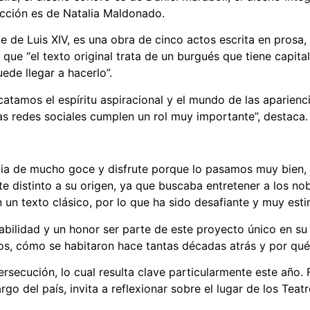
ucción es de Natalia Maldonado.
te de Luis XIV, es una obra de cinco actos escrita en prosa
 que “el texto original trata de un burgués que tiene capit
ede llegar a hacerlo”.
scatamos el espíritu aspiracional y el mundo de las aparie
as redes sociales cumplen un rol muy importante”, destaca
ncia de mucho goce y disfrute porque lo pasamos muy bien,
nte distinto a su origen, ya que buscaba entretener a los n
 un texto clásico, por lo que ha sido desafiante y muy esti
bilidad y un honor ser parte de este proyecto único en su 
os, cómo se habitaron hace tantas décadas atrás y por qué 
persecución, lo cual resulta clave particularmente este añ
go del país, invita a reflexionar sobre el lugar de los Teatr