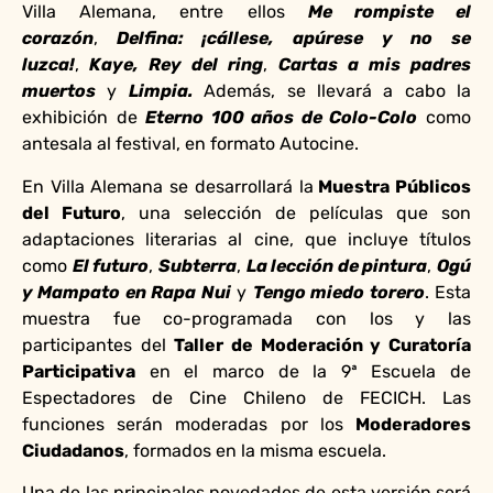
Villa Alemana, entre ellos
Me rompiste el
corazón
,
Delfina: ¡cállese, apúrese y no se
luzca!
,
Kaye, Rey del ring
,
Cartas a mis padres
muertos
y
Limpia.
Además, se llevará a cabo la
exhibición de
Eterno 100 años de Colo-Colo
como
antesala al festival, en formato Autocine.
En Villa Alemana se desarrollará la
Muestra Públicos
del Futuro
, una selección de películas que son
adaptaciones literarias al cine, que incluye títulos
como
El futuro
,
Subterra
,
La lección de pintura
,
Ogú
y Mampato en Rapa Nui
y
Tengo miedo torero
. Esta
muestra fue co-programada con los y las
participantes del
Taller de Moderación y Curatoría
Participativa
en el marco de la 9ª Escuela de
Espectadores de Cine Chileno de FECICH. Las
funciones serán moderadas por los
Moderadores
Ciudadanos
, formados en la misma escuela.
Una de las principales novedades de esta versión será