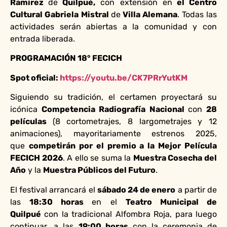
Ramírez
de
Quilpué,
con extensión en
el Centro
Cultural Gabriela Mistral
de
Villa Alemana
.
Todas las
actividades serán abiertas a la comunidad y con
entrada liberada.
PROGRAMACIÓN 18° FECICH
Spot oficial:
https://youtu.be/CK7PRrYutKM
Siguiendo su tradición, el certamen proyectará su
icónica
Competencia Radiografía Nacional
con
28
películas
(8 cortometrajes, 8 largometrajes y 12
animaciones), mayoritariamente estrenos 2025,
que
competirán por el premio a la Mejor Película
FECICH 2026
. A ello se suma la
Muestra Cosecha del
Año
y la
Muestra Públicos del Futuro
.
El festival arrancará el
sábado 24 de enero
a partir de
las
18:30 horas
en el
Teatro Municipal de
Quilpué
con la tradicional Alfombra Roja, para luego
continuar, a las
19:00 horas
con la
ceremonia de