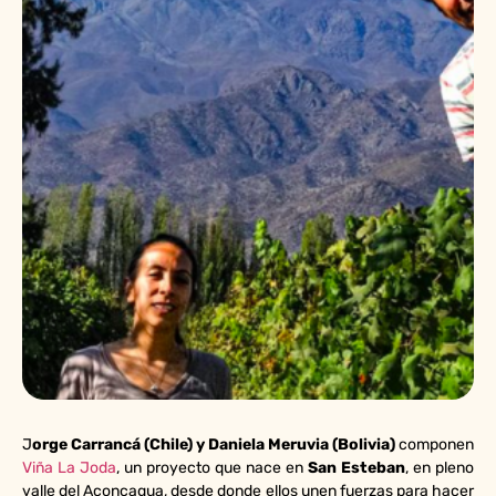
J
orge Carrancá (Chile) y Daniela Meruvia (Bolivia)
componen
Viña La Joda
, un proyecto que nace en
San Esteban
, en pleno
valle del Aconcagua, desde donde ellos unen fuerzas para hacer