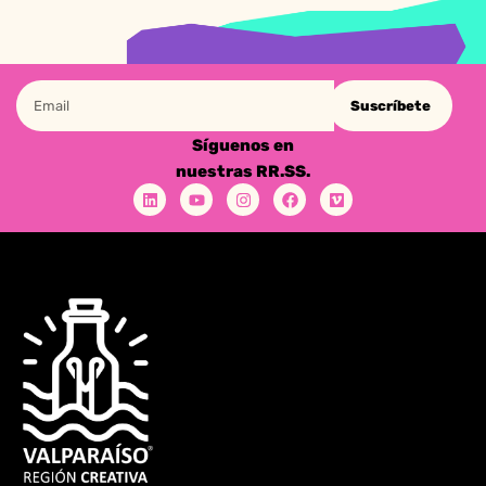
Suscríbete
Síguenos en
nuestras RR.SS.