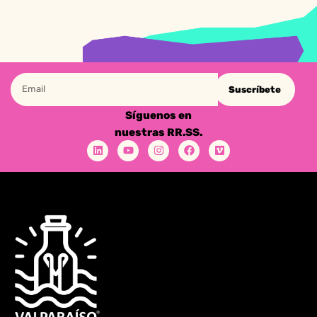
Suscríbete
Síguenos en
nuestras RR.SS.