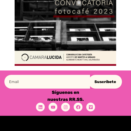
Suscríbete
Síguenos en
nuestras RR.SS.