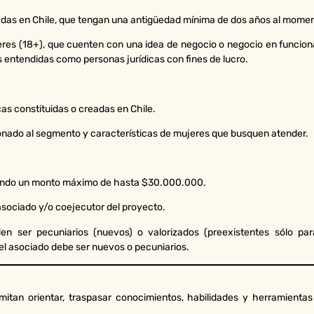
adas en Chile, que tengan una antigüedad mínima de dos años al momen
res (18+), que cuenten con una idea de negocio o negocio en funciona
 entendidas como personas jurídicas con fines de lucro.
as constituidas o creadas en Chile.
onado al segmento y características de mujeres que busquen atender.
erando un monto máximo de hasta $30.000.000.
 asociado y/o coejecutor del proyecto.
den ser pecuniarios (nuevos) o valorizados (preexistentes sólo p
del asociado debe ser nuevos o pecuniarios.
ermitan orientar, traspasar conocimientos, habilidades y herramien