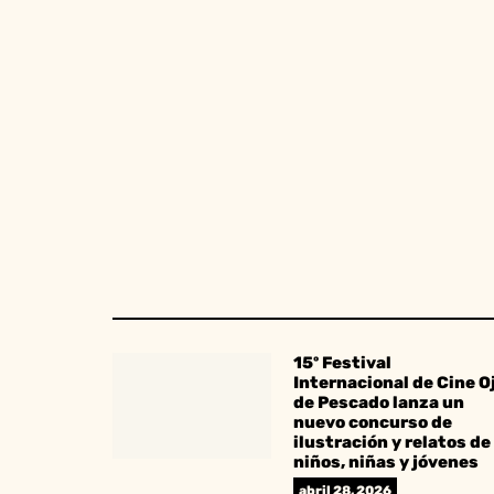
15º Festival
Internacional de Cine O
de Pescado lanza un
nuevo concurso de
ilustración y relatos de
niños, niñas y jóvenes
abril 28, 2026