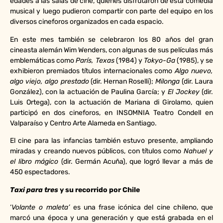
edades a las salas de cine, quienes disfrutaron de esta comedia
musical y luego pudieron compartir con parte del equipo en los
diversos cineforos organizados en cada espacio.
En este mes también se celebraron los 80 años del gran
cineasta alemán Wim Wenders, con algunas de sus películas más
emblemáticas como
París, Texas
(1984) y
Tokyo-Ga
(1985), y se
exhibieron premiados títulos internacionales como
Algo nuevo,
algo viejo, algo prestado
(dir. Hernan Roselli);
Milonga
(dir. Laura
González), con la actuación de Paulina García; y
El Jockey
(dir.
Luis Ortega), con la actuación de Mariana di Girolamo, quien
participó en dos cineforos, en INSOMNIA Teatro Condell en
Valparaíso y Centro Arte Alameda en Santiago.
El cine para las infancias también estuvo presente, ampliando
miradas y creando nuevos públicos, con títulos como
Nahuel y
el libro mágico
(dir. Germán Acuña), que logró llevar a más de
450 espectadores.
Taxi para tres
y su recorrido por Chile
‘
Volante o maleta’
es una frase icónica del cine chileno, que
marcó una época y una generación y que está grabada en el