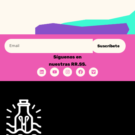
Suscríbete
Síguenos en
nuestras RR.SS.