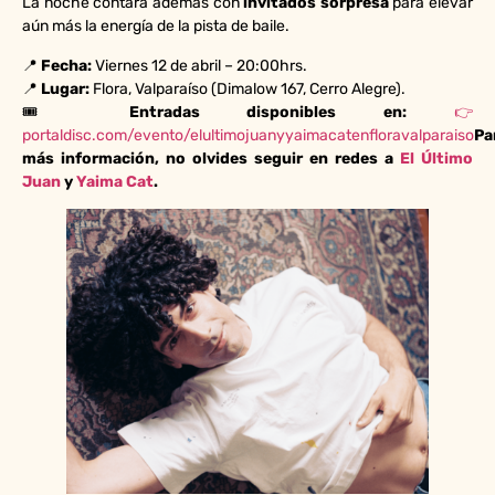
La noche contará además con
invitados sorpresa
para elevar
aún más la energía de la pista de baile.
📍
Fecha:
Viernes 12 de abril – 20:00hrs.
📍
Lugar:
Flora, Valparaíso (Dimalow 167, Cerro Alegre).
🎟️
Entradas disponibles en:
👉
portaldisc.com/evento/elultimojuanyyaimacatenfloravalparaiso
Pa
más información, no olvides seguir en redes a
El Último
Juan
y
Yaima Cat
.