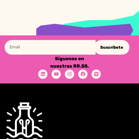
Suscríbete
Síguenos en
nuestras RR.SS.