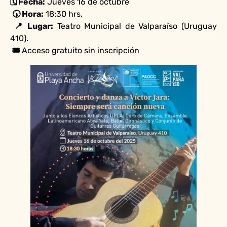
🗓️ Fecha:
Jueves 16 de octubre
🕠 Hora:
18:30 hrs.
📍 Lugar:
Teatro Municipal de Valparaíso (Uruguay
410).
🎟️
Acceso gratuito sin inscripción