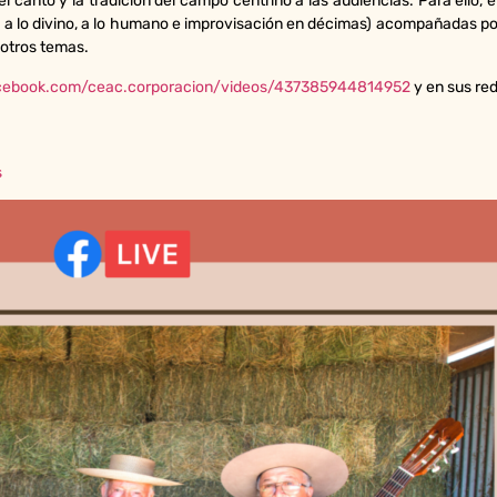
 canto y la tradición del campo centrino a las audiencias. Para ello, e
 a lo divino, a lo humano e improvisación en décimas) acompañadas por e
 otros temas.
cebook.com/ceac.corporacion/videos/437385944814952
y en sus re
s