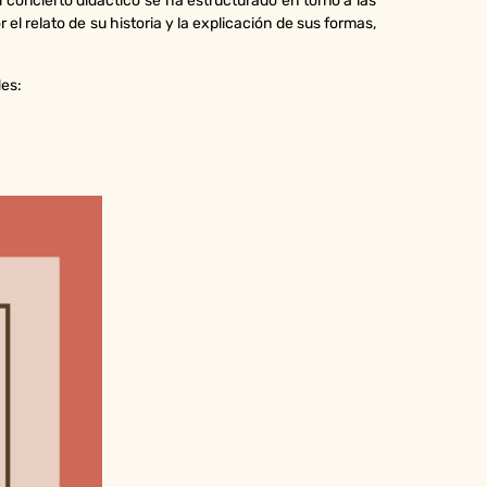
l concierto didáctico se ha estructurado en torno a las
l relato de su historia y la explicación de sus formas,
des: