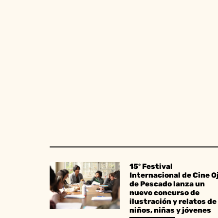
15º Festival
Internacional de Cine O
de Pescado lanza un
nuevo concurso de
ilustración y relatos de
niños, niñas y jóvenes