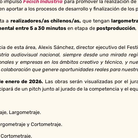
no impulsó
Fecich Industria
para promover la realización de p
n aportar a los procesos de desarrollo y finalización de los 
ita a
realizadores/as chilenos/as,
que tengan
largometra
mental entre 5 a 30 minutos
en etapa de
postproducción
,
ia de esta área, Alexis Sánchez, director ejecutivo del Fes
stria audiovisual nacional, siempre desde una mirada reg
ales y empresas en los ámbitos creativo y técnico, y nue
 colaboración que genere oportunidades reales para nuestras
de enero de 2026.
Las obras serán visualizadas por el ju
ipará de un pitch junto al jurado de la competencia y el equ
je, Largometraje.
rgometraje y Cortometraje.
Cortometraje.