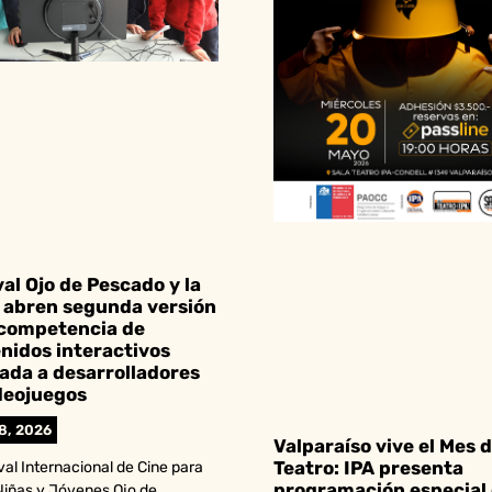
val Ojo de Pescado y la
abren segunda versión
 competencia de
nidos interactivos
ada a desarrolladores
deojuegos
28, 2026
Valparaíso vive el Mes d
Teatro: IPA presenta
ival Internacional de Cine para
programación especial
Niñas y Jóvenes Ojo de