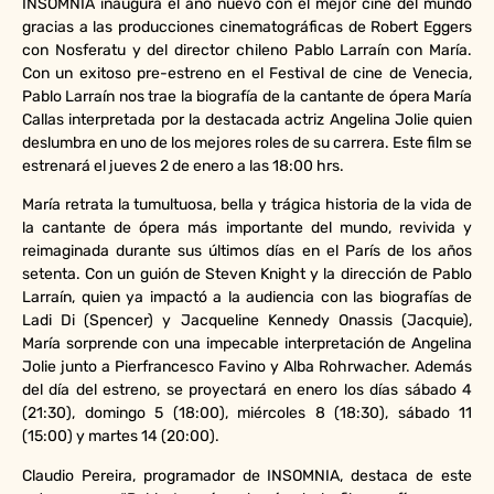
INSOMNIA inaugura el año nuevo con el mejor cine del mundo
gracias a las producciones cinematográficas de Robert Eggers
con Nosferatu y del director chileno Pablo Larraín con María.
Con un exitoso pre-estreno en el Festival de cine de Venecia,
Pablo Larraín nos trae la biografía de la cantante de ópera María
Callas interpretada por la destacada actriz Angelina Jolie quien
deslumbra en uno de los mejores roles de su carrera. Este film se
estrenará el jueves 2 de enero a las 18:00 hrs.
María retrata la tumultuosa, bella y trágica historia de la vida de
la cantante de ópera más importante del mundo, revivida y
reimaginada durante sus últimos días en el París de los años
setenta. Con un guión de Steven Knight y la dirección de Pablo
Larraín, quien ya impactó a la audiencia con las biografías de
Ladi Di (Spencer) y Jacqueline Kennedy Onassis (Jacquie),
María sorprende con una impecable interpretación de Angelina
Jolie junto a Pierfrancesco Favino y Alba Rohrwacher. Además
del día del estreno, se proyectará en enero los días sábado 4
(21:30), domingo 5 (18:00), miércoles 8 (18:30), sábado 11
(15:00) y martes 14 (20:00).
Claudio Pereira, programador de INSOMNIA, destaca de este