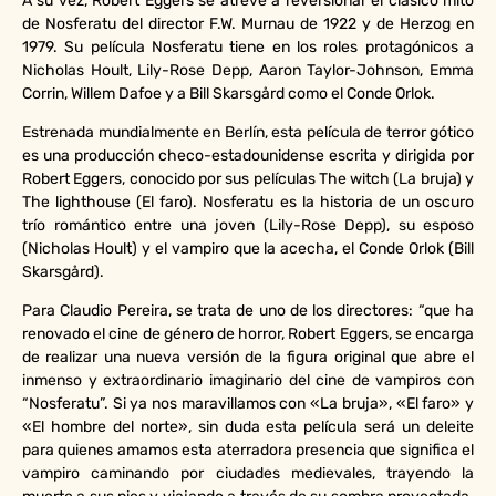
A su vez, Robert Eggers se atreve a reversionar el clásico mito
de Nosferatu del director F.W. Murnau de 1922 y de Herzog en
1979. Su película Nosferatu tiene en los roles protagónicos a
Nicholas Hoult, Lily-Rose Depp, Aaron Taylor-Johnson, Emma
Corrin, Willem Dafoe y a Bill Skarsgård como el Conde Orlok.
Estrenada mundialmente en Berlín, esta película de terror gótico
es una producción checo-estadounidense escrita y dirigida por
Robert Eggers, conocido por sus películas The witch (La bruja) y
The lighthouse (El faro). Nosferatu es la historia de un oscuro
trío romántico entre una joven (Lily-Rose Depp), su esposo
(Nicholas Hoult) y el vampiro que la acecha, el Conde Orlok (Bill
Skarsgård).
Para Claudio Pereira, se trata de uno de los directores: “que ha
renovado el cine de género de horror, Robert Eggers, se encarga
de realizar una nueva versión de la figura original que abre el
inmenso y extraordinario imaginario del cine de vampiros con
“Nosferatu”. Si ya nos maravillamos con «La bruja», «El faro» y
«El hombre del norte», sin duda esta película será un deleite
para quienes amamos esta aterradora presencia que significa el
vampiro caminando por ciudades medievales, trayendo la