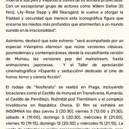
muerte a sus pies y viajando a través de su sombra proyectada.
Con un excepcional grupo de actores como Willem Dafoe (El
faro), Lily-Rose Depp y Bill Skarsgård, le vuelve a otorgar la
frialdad y oscuridad que merece esta iconográfica figura que
encarna los miedos más profundos que atormentan a un mundo
sumido en la irracionalidad”.
Asimismo, destacó que este estreno: “será acompañado por un
especial «Vampiros eternos» que reúne versiones clásicas,
posmodernas y contemporáneas, desde la escalofriante versión
de Murnau, las versiones pop del mainstream, hasta
animaciones japonesas. Y el Taller de apreciación
cinematográfica «Espanto y seducción» dedicado al cine de
horror, terror y ciencia ficción”.
El rodaje de “Nosferatu” se realizó en Praga, incluyendo
locaciones como el Castillo de Hunyad en Transilvania, Rumanía;
el Castillo de Pernštejn, Rožmitál pod Třemšínem y el complejo
Invalidovna en República Checa. El film se exhibirá en
INSOMNIA los días jueves 2 (20:30), viernes 3 (12:00 y 21:30),
sábado 4 (19:00), domingo 5 (20:30), miércoles 8 (21:00),
viernes 10 (19:15), domingo 12 (20:30) y miércoles 15 (21:15). La