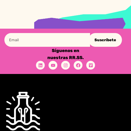
Suscríbete
Síguenos en
nuestras RR.SS.