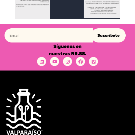
Suscríbete
Síguenos en
nuestras RR.SS.