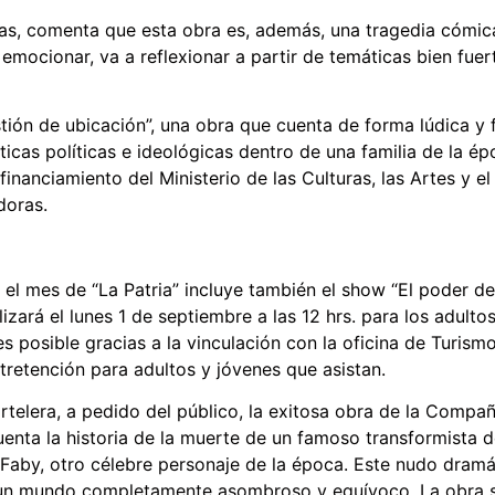
tas, comenta que esta obra es, además, una tragedia cómic
 emocionar, va a reflexionar a partir de temáticas bien fuer
stión de ubicación”, una obra que cuenta de forma lúdica y
as políticas e ideológicas dentro de una familia de la épo
 financiamiento del Ministerio de las Culturas, las Artes y 
doras.
 el mes de “La Patria” incluye también el show “El poder de
izará el lunes 1 de septiembre a las 12 hrs. para los adul
es posible gracias a la vinculación con la oficina de Turis
retención para adultos y jóvenes que asistan.
rtelera, a pedido del público, la exitosa obra de la Compañ
uenta la historia de la muerte de un famoso transformista
Faby, otro célebre personaje de la época. Este nudo dramát
 un mundo completamente asombroso y equívoco. La obra s