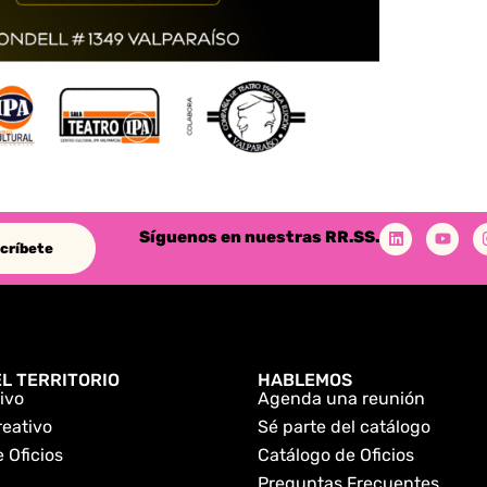
Síguenos en nuestras RR.SS.
críbete
L TERRITORIO
HABLEMOS
ivo
Agenda una reunión
reativo
Sé parte del catálogo
 Oficios
Catálogo de Oficios
Preguntas Frecuentes