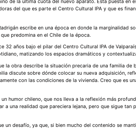
mino de la última cuota del nuevo aparato. Esta puesta en 
as del que es parte el Centro Cultural IPA y que es financi
adrigán escribe en una época en donde la marginalidad soc
lo que predomina en el Chile de la época.
 32 años bajo el pilar del Centro Cultural IPA de Valparaís
idiano, matizando los espacios dramáticos y contextualiza
que la obra describe la situación precaria de una familia de
milia discute sobre dónde colocar su nueva adquisición, ref
samente con las condiciones de la vivienda. Creo que es un
e un humor chileno, que nos lleva a la reflexión más prof
a una realidad que pareciera lejana, pero que sigue tan p
e un desafío, ya que, si bien mucho del contenido se mantie