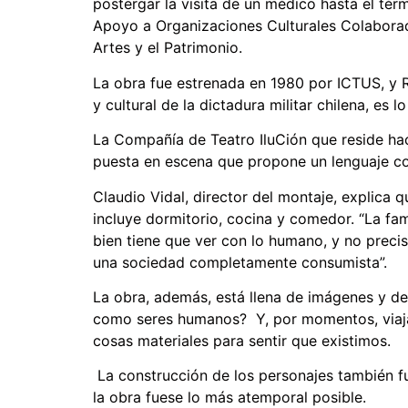
postergar la visita de un médico hasta el tér
Apoyo a Organizaciones Culturales Colaborador
Artes y el Patrimonio.
La obra fue estrenada en 1980 por ICTUS, y R
y cultural de la dictadura militar chilena, es 
La Compañía de Teatro IluCión que reside hace
puesta en escena que propone un lenguaje cot
Claudio Vidal, director del montaje, explica 
incluye dormitorio, cocina y comedor. “La fa
bien tiene que ver con lo humano, y no preci
una sociedad completamente consumista”.
La obra, además, está llena de imágenes y d
como seres humanos? Y, por momentos, viajar 
cosas materiales para sentir que existimos.
La construcción de los personajes también fu
la obra fuese lo más atemporal posible.