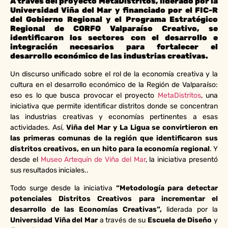
A través del proyecto MetaDistritos, liderado por la
Universidad Viña del Mar y financiado por el FIC-R
del Gobierno Regional y el Programa Estratégico
Regional de CORFO Valparaíso Creativo, se
identificaron los sectores con el desarrollo e
integración necesarios para fortalecer el
desarrollo económico de las industrias creativas.
Un discurso unificado sobre el rol de la economía creativa y la
cultura en el desarrollo económico de la Región de Valparaíso:
eso es lo que busca provocar el proyecto
MetaDistritos
, una
iniciativa que permite identificar distritos donde se concentran
las industrias creativas y economías pertinentes a esas
actividades. Así,
Viña del Mar y La Ligua se convirtieron en
las primeras comunas de la región que identificaron sus
distritos creativos, en un hito para la economía regional
. Y
desde el
Museo Artequín de Viña del Mar
, la iniciativa presentó
sus resultados iniciales..
Todo surge desde la iniciativa
“Metodología para detectar
potenciales Distritos Creativos para incrementar el
desarrollo de las Economías Creativas”,
liderada por la
Universidad Viña del Mar
a través de su
Escuela de Diseño
y