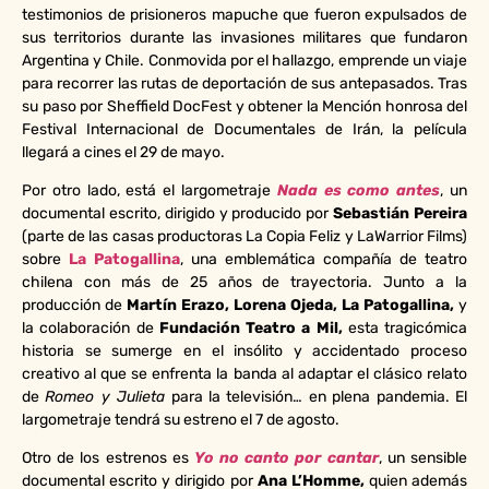
testimonios de prisioneros mapuche que fueron expulsados de
sus territorios durante las invasiones militares que fundaron
Argentina y Chile. Conmovida por el hallazgo, emprende un viaje
para recorrer las rutas de deportación de sus antepasados. Tras
su paso por Sheffield DocFest y obtener la Mención honrosa del
Festival Internacional de Documentales de Irán, la película
llegará a cines el 29 de mayo.
Por otro lado, está el largometraje
Nada es como antes
, un
documental escrito, dirigido y producido por
Sebastián Pereira
(parte de las casas productoras La Copia Feliz y LaWarrior Films)
sobre
La Patogallina
, una emblemática compañía de teatro
chilena con más de 25 años de trayectoria. Junto a la
producción de
Martín Erazo, Lorena Ojeda, La Patogallina,
y
la colaboración de
Fundación Teatro a Mil,
esta tragicómica
historia se sumerge en el insólito y accidentado proceso
creativo al que se enfrenta la banda al adaptar el clásico relato
de
Romeo y Julieta
para la televisión… en plena pandemia. El
largometraje tendrá su estreno el 7 de agosto.
Otro de los estrenos es
Yo no canto por cantar
, un sensible
documental escrito y dirigido por
Ana L’Homme,
quien además