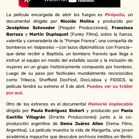
La película encargada de abrir los fuegos es
Pirópolis
,
un
documental dirigido por
Nicolás Molina
y producido por
Joséphine Schroeder
(Pequén Producciones),
Francisca
Barraza
y
Martín Duplaquet
(Funky Films),
sobre la fuerza,
valentía y camaradería de la “Pompe France”, una compañía de
bomberos en Valparaíso —con lazos diplomáticos con Francia—
que debe recibir a Baptista, un bombero francés que llega a
instruir al equipo en medio del estallido social y la inclusión de
mujeres en un grupo históricamente compuesto por hombres.
Luego de su paso por festivales mundialmente reconocidos
como Tribeca, Sheffield DocFest, DocLisboa y FIDOCS, la
película tendrá su estreno el 3 de abril.
Puedes ver su tráiler
por acá.
Otro de los estrenos es el documental
Memoria implacable
dirigido por
Paula Rodríguez Sickert
y producido por
Paola
Castillo Villagrán
(Errante Producciones) junto a la co-
producción argentina de
Gema Juárez Allen
(Gema Films,
Argentina). La película muestra la vida de Margarita, una joven
académica mapuche que descubre archivos inéditos en Berlín: