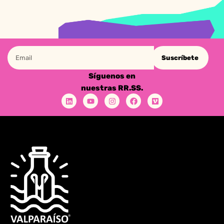
Suscríbete
Síguenos en
nuestras RR.SS.