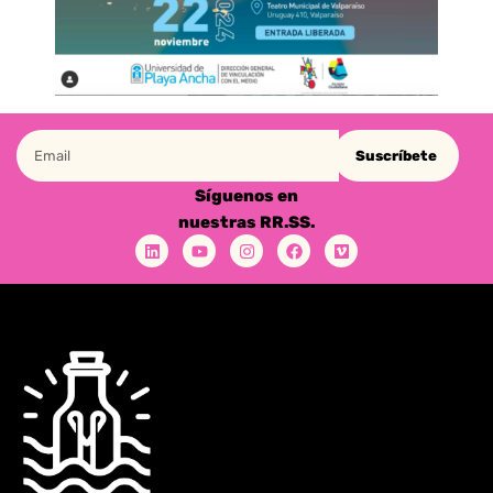
Suscríbete
Síguenos en
nuestras RR.SS.