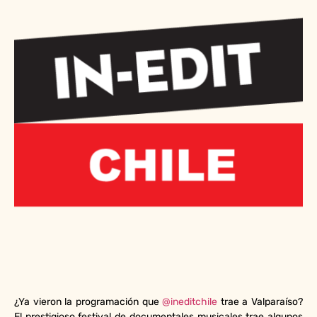
¿Ya vieron la programación que
@ineditchile
trae a Valparaíso?
El prestigioso festival de documentales musicales trae algunos