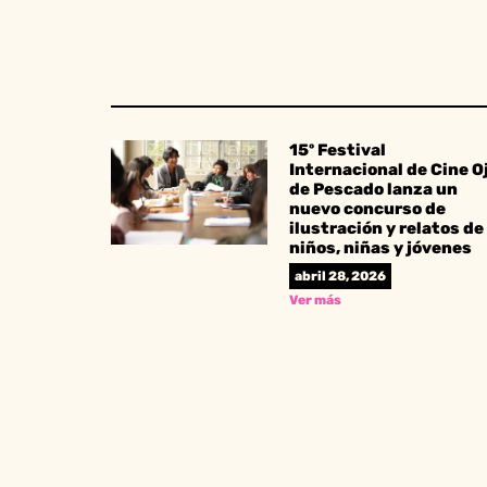
15º Festival
Internacional de Cine O
de Pescado lanza un
nuevo concurso de
ilustración y relatos de
niños, niñas y jóvenes
abril 28, 2026
Ver más