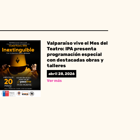
Valparaíso vive el Mes del
Teatro: IPA presenta
programación especial
con destacadas obras y
talleres
abril 28, 2026
Ver más