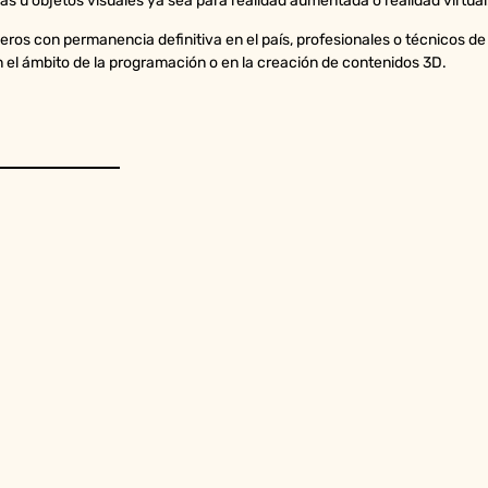
s u objetos visuales ya sea para realidad aumentada o realidad virtual
jeros con permanencia definitiva en el país, profesionales o técnicos de 
 el ámbito de la programación o en la creación de contenidos 3D.