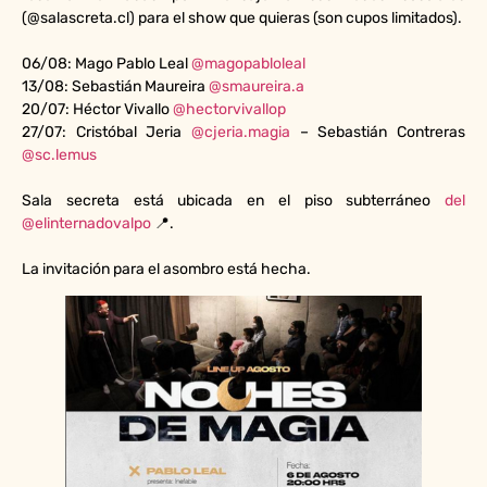
(@salascreta.cl) para el show que quieras (son cupos limitados).
06/08: Mago Pablo Leal
@magopabloleal
13/08: Sebastián Maureira
@smaureira.a
20/07: Héctor Vivallo
@hectorvivallop
27/07: Cristóbal Jeria
@cjeria.magia
– Sebastián Contreras
@sc.lemus
Sala secreta está ubicada en el piso subterráneo
del
@elinternadovalpo
📍.
La invitación para el asombro está hecha.