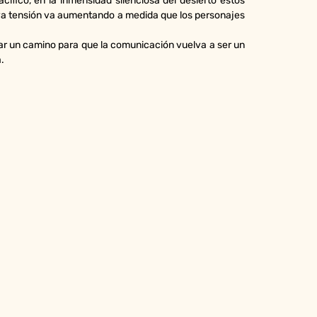
ifico, en la inmensidad silenciosa del desierto estos
 cuya tensión va aumentando a medida que los personajes
 un camino para que la comunicación vuelva a ser un
.