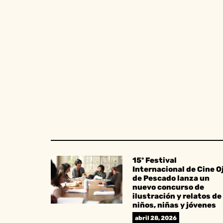
15º Festival
Internacional de Cine O
de Pescado lanza un
nuevo concurso de
ilustración y relatos de
niños, niñas y jóvenes
abril 28, 2026