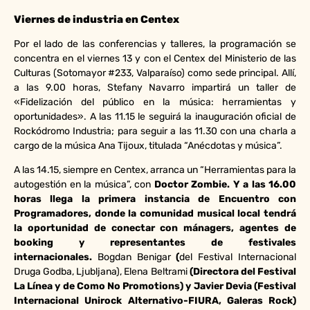
Viernes de industria en Centex
Por el lado de las conferencias y talleres, la programación se
concentra en el viernes 13 y con el Centex del Ministerio de las
Culturas (Sotomayor #233, Valparaíso) como sede principal. Allí,
a las 9.00 horas, Stefany Navarro impartirá un taller de
«Fidelización del público en la música: herramientas y
oportunidades». A las 11.15 le seguirá la inauguración oficial de
Rockódromo Industria; para seguir a las 11.30 con una charla a
cargo de la música Ana Tijoux, titulada “Anécdotas y música”.
A las 14.15, siempre en Centex, arranca un “Herramientas para la
autogestión en la música”, con
Doctor Zombie. Y a las 16.00
horas llega la primera instancia de
Encuentro con
Programadores,
donde la comunidad musical local tendrá
la oportunidad de conectar con mánagers, agentes de
booking y representantes de festivales
internacionales.
Bogdan Benigar
(
del Festival Internacional
Druga Godba, Ljubljana), Elena Beltrami
(Directora del Festival
La Línea y de Como No Promotions) y Javier Devia (Festival
Internacional Unirock Alternativo-FIURA, Galeras Rock)