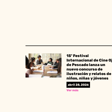
15º Festival
Internacional de Cine O
de Pescado lanza un
nuevo concurso de
ilustración y relatos de
niños, niñas y jóvenes
abril 28, 2026
Ver más