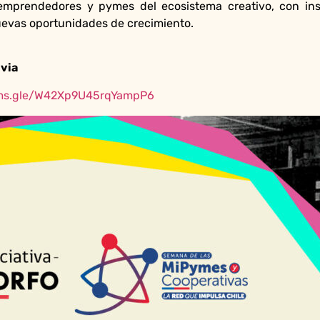
mprendedores y pymes del ecosistema creativo, con ins
nuevas oportunidades de crecimiento.
evia
rms.gle/W42Xp9U45rqYampP6