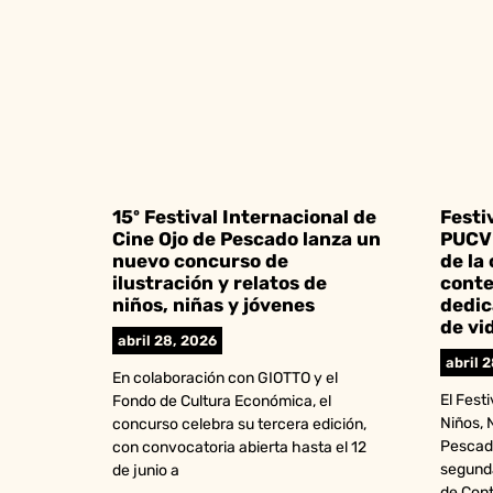
15º Festival Internacional de
Festi
Cine Ojo de Pescado lanza un
PUCV 
nuevo concurso de
de la
ilustración y relatos de
conte
niños, niñas y jóvenes
dedic
de vi
abril 28, 2026
abril 
En colaboración con GIOTTO y el
El Fest
Fondo de Cultura Económica, el
Niños, 
concurso celebra su tercera edición,
Pescado
con convocatoria abierta hasta el 12
segund
de junio a
de Con